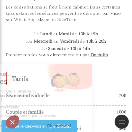
Les consultations se font à mon cabinet. Dans certaines
circonstances les séances peuvent se dérouler par Visio
sur WhatsApp, Skype ou FaceTime.
Le
Lundi
et
Mardi
de
10h
à
15h
Du
Mercredi
au
Vendredi
de
10h
à
20h
Le
Samedi
de
10h
à
14h
Prendre rendez-vous directement ou par
Doctolib
Tarifs
Séance individuelle
70€
Couple et famille
100€
Prendre rendez-vous en ligne
Étudiants & demandeurs d'emploi
50€