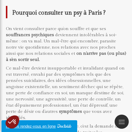
Pourquoi consulter un psy à Paris ?
On vient consulter parce qu’on souffre et que ses
souffrances
psychiques
deviennent intolérables à soi-
même : on va mal. Un mal-être qui encombre, parasite
notre vie quotidienne, nos relations avec nos proches
ainsi que nos relations sociales et
on n’arrive pas (ou plus)
à s’en sortir seul.
Ce mal-être devient insupportable et invalidant quand on
est traversé, envahi par des symptômes tels que des
pensées suicidaires, des idées obsessionnelles, une
angoisse existentielle, un sentiment d’échec qui se répète,
une perte de confiance en soi, un manque d’estime de soi,
une nervosité, une agressivité, une perte de contrôle, un
état d’épuisement professionnel, un état dépressif, une
perte de désir ou d’autres
symptômes
que vous avez
identifiés.
Tout ce qu’on veut c’est que ça cesse, c’est la demande de
Prendre rendez-vous en ligne