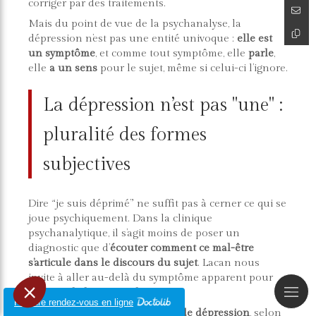
corriger par des traitements.
Mais du point de vue de la psychanalyse, la
dépression n’est pas une entité univoque :
elle est
un symptôme
, et comme tout symptôme, elle
parle
,
elle
a un sens
pour le sujet, même si celui-ci l’ignore.
La dépression n’est pas "une" :
pluralité des formes
subjectives
Dire “je suis déprimé” ne suffit pas à cerner ce qui se
joue psychiquement. Dans la clinique
psychanalytique, il s’agit moins de poser un
diagnostic que d’
écouter comment ce mal-être
s’articule dans le discours du sujet
. Lacan nous
invite à aller au-delà du symptôme apparent pour
en saisir
la logique subjective
.
Prendre rendez-vous en ligne
Il y a en effet
plusieurs formes de dépression
, selon